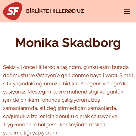
BİRLİKTE HILLERØD'UZ
Monika Skadborg
Sekiz yıl önce Hillerød'a taşındım, çünkü eşim burada
doğmuştu ve Østbyen'e geri dönme hayali vardı. Şimdi
sıfır yaşındaki oğlumuzla birlikte Kongens Vænge'de
yaşıyoruz. Mesleğim çevre mühendisliği ve günlük
işimde bir iklim fonunda çalışıyorum. Boş
zamanlarımda, alt değiştirmediğim zamanlarda,
çoğunlukla izciler için gönüllü olarak çalışıyor ve
TrygFonden'in bölgesel konseyinde başkan
yardımcılığı yapıyorum.