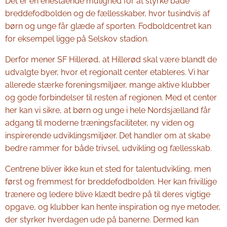
Det er en enestående mulighed for at styrke både
breddefodbolden og de fællesskaber, hvor tusindvis af
børn og unge får glæde af sporten. Fodboldcentret kan
for eksempel ligge på Selskov stadion.
Derfor mener SF Hillerød, at Hillerød skal være blandt de
udvalgte byer, hvor et regionalt center etableres. Vi har
allerede stærke foreningsmiljøer, mange aktive klubber
og gode forbindelser til resten af regionen. Med et center
her kan vi sikre, at børn og unge i hele Nordsjælland får
adgang til moderne træningsfaciliteter, ny viden og
inspirerende udviklingsmiljøer. Det handler om at skabe
bedre rammer for både trivsel, udvikling og fællesskab.
Centrene bliver ikke kun et sted for talentudvikling, men
først og fremmest for breddefodbolden. Her kan frivillige
trænere og ledere blive klædt bedre på til deres vigtige
opgave, og klubber kan hente inspiration og nye metoder,
der styrker hverdagen ude på banerne. Dermed kan