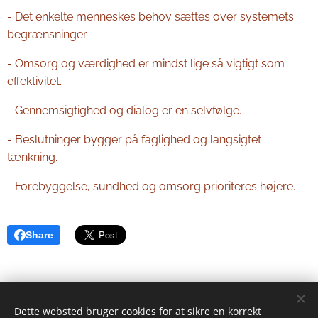
- Det enkelte menneskes behov sættes over systemets
begrænsninger.
- Omsorg og værdighed er mindst lige så vigtigt som
effektivitet.
- Gennemsigtighed og dialog er en selvfølge.
- Beslutninger bygger på faglighed og langsigtet
tænkning.
- Forebyggelse, sundhed og omsorg prioriteres højere.
Share
Dette websted bruger cookies for at sikre en korrekt
© 2025 SF HILLERØD | Alle rettigheder forbeholdes.